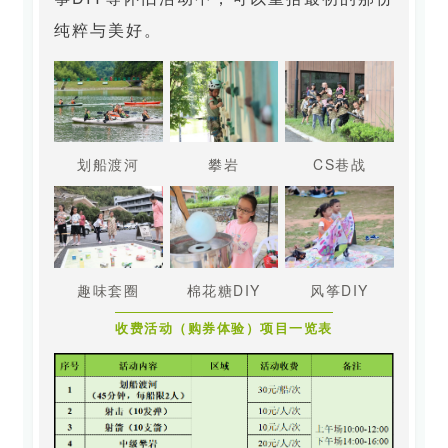
纯粹与美好。
划船渡河
攀岩
CS巷战
趣味套圈
棉花糖DIY
风筝DIY
收费活动（购券体验）项目一览表