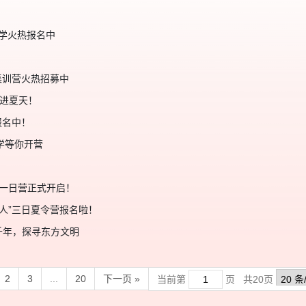
研学火热报名中
集训营火热招募中
画进夏天！
报名中！
学等你开营
防一日营正式开启！
承人”三日夏令营报名啦！
越千年，探寻东方文明
2
3
...
20
下一页 »
当前第
页 共
20
页