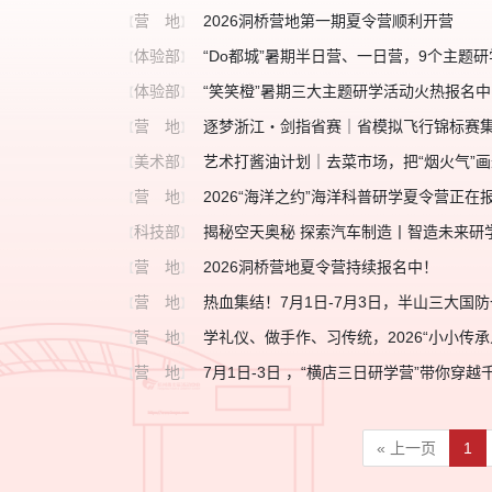
营 地
2026洞桥营地第一期夏令营顺利开营
【
】
体验部
“Do都城”暑期半日营、一日营，9个主题
【
】
体验部
“笑笑橙”暑期三大主题研学活动火热报名中
【
】
营 地
逐梦浙江・剑指省赛｜省模拟飞行锦标赛
【
】
美术部
艺术打酱油计划｜去菜市场，把“烟火气”
【
】
营 地
2026“海洋之约”海洋科普研学夏令营正在
【
】
科技部
揭秘空天奥秘 探索汽车制造丨智造未来研
【
】
营 地
2026洞桥营地夏令营持续报名中！
【
】
营 地
热血集结！7月1日-7月3日，半山三大国
【
】
营 地
学礼仪、做手作、习传统，2026“小小传
【
】
营 地
7月1日-3日 ，“横店三日研学营”带你穿
【
】
« 上一页
1