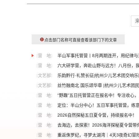
点击部门名称可直接查看该部门下的文章
营 地
半山军事托管营丨8月两期连开，用纪律与
【
】
营 地
六大研学营，奔赴山野与远方！八月份，
【
】
文艺部
乐韵黔行·礼赞长征|杭州少儿艺术团交响
【
】
文艺部
丝竹融南北 国乐颂华章 |杭州少儿艺术团
【
】
营 地
“野趣”五日托管营正在报名中！专注收心
【
】
营 地
定位：半山分中心！五日军事托管营，练
【
】
营 地
2026自然探秘五日夏令营，持续报名中！
【
】
营 地
去海边，去探索！2026海洋探秘夏令营带你
【
】
营 地
重返侏罗纪，寻梦太湖湾｜4天3夜奇幻冒
【
】